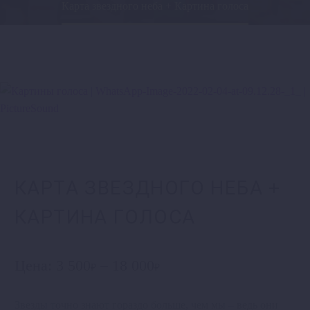
Карта звездного неба + Картина голоса
КАРТА ЗВЕЗДНОГО НЕБА +
КАРТИНА ГОЛОСА
Цена:
3 500
–
18 000
Диапазон
₽
₽
цен:
3 500₽
Звезды точно знают гораздо больше, чем мы – ведь они