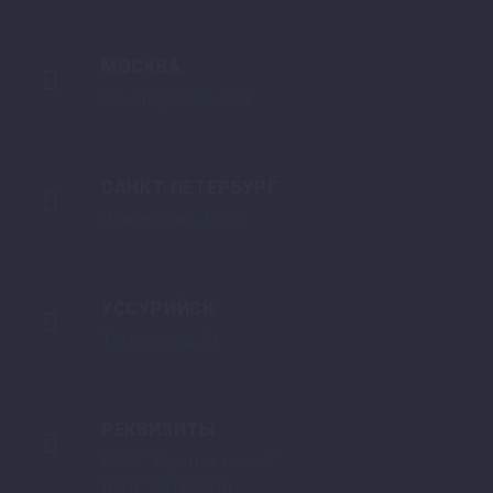
МОСКВА

пр. Андропова, 20Б
САНКТ-ПЕТЕРБУРГ

Ломоносова, 12/66
УССУРИЙСК

Тимирязева, 29
РЕКВИЗИТЫ

ООО "Картина голоса"
ИНН 2511123510