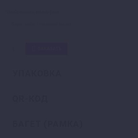
Изображение на картине
Количество

ЗАКАЗАТЬ
товара
Карта
звездного
УПАКОВКА
неба
+
Картина
QR-КОД
голоса
БАГЕТ (РАМКА)