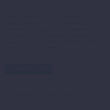
–
хранители тайн мироздания… Подари дорогому сердцу
18 000₽
человеку целое небо, усыпанное созвездиями, которое
украсит Картина твоего голоса, преображенная в
цифровое изображение. А при сканировании
специального QR-кода зазвучит твое поздравление!
Карта звездного неба совмещенная со звуковой волной и
возможностью услышать твое поздравление – отличный
подарок дорогому тебе человеку.

СКИНУТЬ ЗАПИСЬ
Материал картины
Размер картины