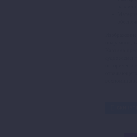
различн
Материа
обеспеч
Изображение 
подрамник, г
Картина пред
аудиоэлемент
историческог
отражающего
воспоминани

СКИНУТ
Количество