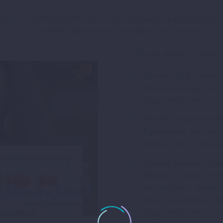
волит в любой момент прослушать запись, размещенную н
любой современный телефон или планшет.
QR-код можно считать
iPhone, iPad, новые
Открой камеру телеф
Откроется запись.
Любой современный
Программа для считы
буквы «QR». Открой 
Старые модели теле
Войди в Google Play
на телефон). Введи 
(они бесплатны). По
Откроется запись.