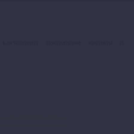
КАК УСЛЫШАТЬ
ПОКУПАТЕЛЯМ
КОНТАКТЫ
Р СО ЗВУКОМ
лаг и гимн СССР со звуком