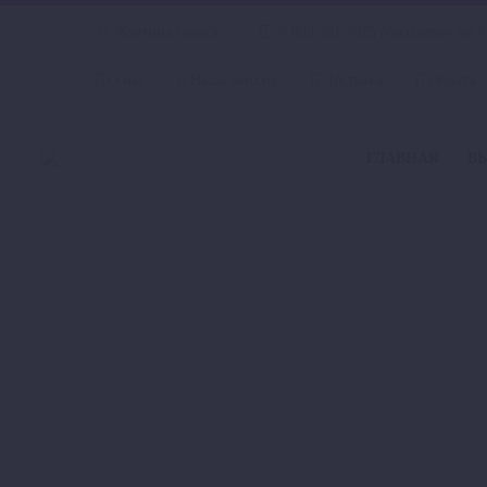
Картина голоса
8 800 201 3925 (бесплатно по 
О нас
Наша миссия
Доставка
Оплата
ГЛАВНАЯ
В
КАРТИНА ФЛ
Главная
Готовые карт