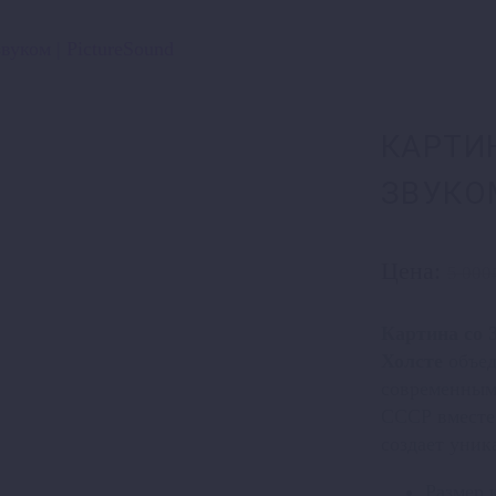
КАРТИ
ЗВУКО
Цена:
5 000
Картина со 
Холсте
объед
современными
СССР вместе 
создает уник
Размер 