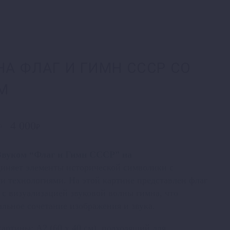
НА ФЛАГ И ГИМН СССР СО
М
Первоначальная
4 000
Текущая
₽
₽
цена
цена:
составляла
4 000₽.
Звуком “Флаг и Гимн СССР” на
5 000₽.
иняет элементы исторической символики с
 технологиями. На этой картине представлен флаг
с визуализацией звуковой волны гимна, что
альное сочетание изображения и звука.
картины: A2 (60 х 40 см), подходящий для