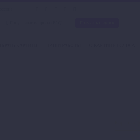
России)
Популярные вопросы (FAQ)
Получить подарок
ЫБРАТЬ КАРТИНУ
НАШИ РАБОТЫ
О КАРТИНЕ ГОЛОСА
АГ И ГИМН ССС
ины со звуком
Картины Гимн и флаг
Картина ф