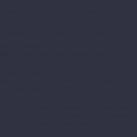
а картине, за секунду считав его телефоном. Подойдет
 с помощью любого телефона или планшета.
 модели телефонов
она (которой делаешь фото), наведи на код.
 телефон, планшет
вания уже есть у тебя в телефоне. В ее названии есть
ее, наведи камеру на код. Откроется запись.
фонов
 (это то место, откуда устанавливаются все программы
в поиск две буквы: “qr” и установи любую программу
сле установки открой ее, наведи камеру на код.