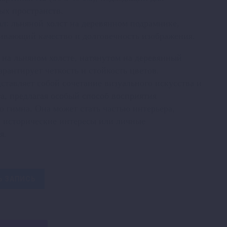
ых пространств.
л: льняной холст на деревянном подрамнике,
ивающий качество и долговечность изображения.
на льняном холсте, натянутом на деревянный
арантирует четкость и стойкость цветов.
ставляет собой сочетание визуального искусства и
а, предлагая особый способ восприятия
о гимна. Она может стать частью интерьера,
 исторические интересы или личные
я.
Ь ЗАПИСЬ