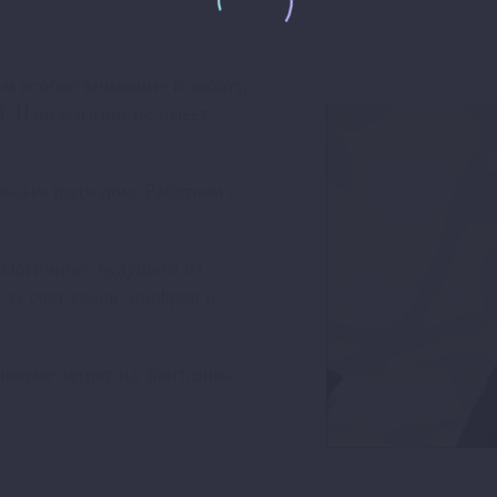
им особое внимание и заботу,
d. Наш магазин не имеет
ьным подходом. Работаем с
логичного будущего из
 за счет кодов, шифров и
имуме затрат на фантазию.